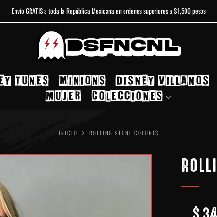
Envío GRATIS a toda la República Mexicana en ordenes superiores a $1,500 pesos
EY TUNES
MINIONS
DISNEY VILLANOS
MUJER
COLECCIONES
INICIO
ROLLING STONE COLORES
ROLL
$ 34
PREC