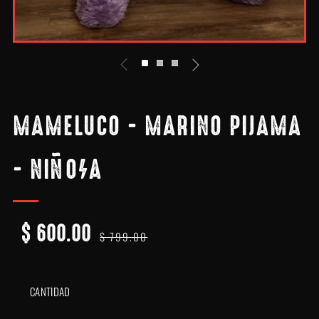
MAMELUCO - MARINO PIJAMA
- NIÑO/A
$ 600.00
PRECIO
PRECIO
$ 799.00
HABITUAL
DE
OFERTA
CANTIDAD