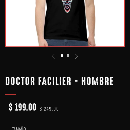
DOCTOR FACILIER - HOMBRE
$ 199.00
PRECIO
PRECIO
$ 249.00
HABITUAL
DE
OFERTA
TAMAÑO